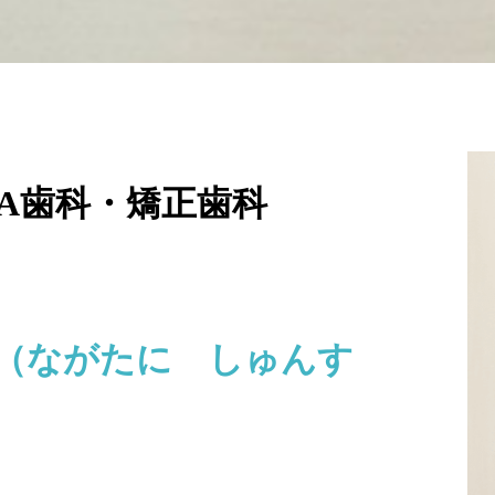
TA歯科・矯正歯科
（ながたに しゅんす