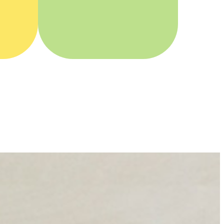
インプラント
歯や
失った歯の機能を
えの
取り戻したい